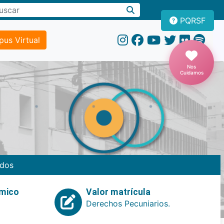
PQRSF
us Virtual
Nos
Cuidamos
dos
emico
Valor matrícula
Derechos Pecuniarios.