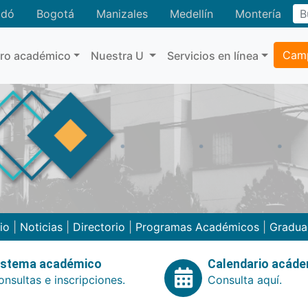
adó
Bogotá
Manizales
Medellín
Montería
Camp
tro académico
Nuestra U
Servicios en línea
cio
|
Noticias
|
Directorio
|
Programas Académicos
|
Gradua
istema académico
Calendario acád
nsultas e inscripciones.
Consulta aquí.