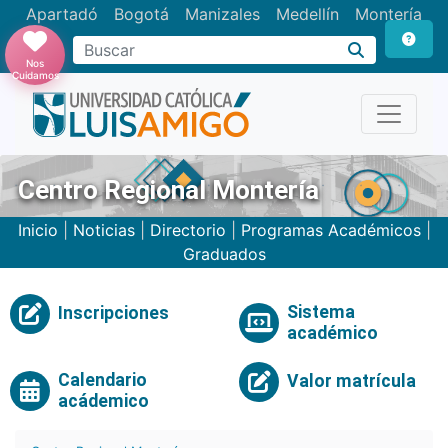
Apartadó
Bogotá
Manizales
Medellín
Montería
Nos
Cuidamos
Centro Regional Montería
Inicio
|
Noticias
|
Directorio
|
Programas Académicos
|
Graduados
Sistema
Inscripciones
académico
Calendario
Valor matrícula
acádemico