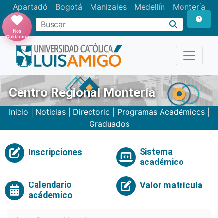
Apartadó
Bogotá
Manizales
Medellín
Montería
Nos
Cuidamos
Centro Regional Montería
Inicio
|
Noticias
|
Directorio
|
Programas Académicos
|
Graduados
Sistema
Inscripciones
académico
Calendario
Valor matrícula
acádemico