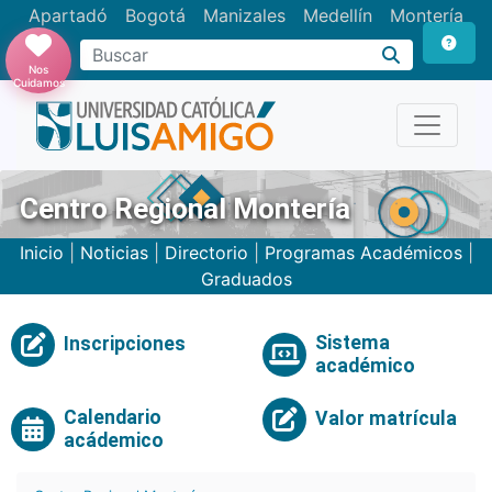
Apartadó
Bogotá
Manizales
Medellín
Montería
Nos
Cuidamos
Centro Regional Montería
Inicio
|
Noticias
|
Directorio
|
Programas Académicos
|
Graduados
Sistema
Inscripciones
académico
Calendario
Valor matrícula
acádemico