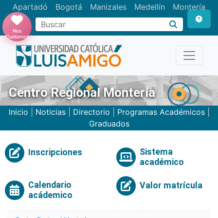
Apartadó
Bogotá
Manizales
Medellín
Montería
Nos
Cuidamos
Centro Regional Montería
Inicio
|
Noticias
|
Directorio
|
Programas Académicos
|
Graduados
Sistema
Inscripciones
académico
Calendario
Valor matrícula
acádemico