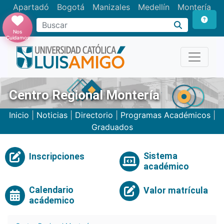
Apartadó
Bogotá
Manizales
Medellín
Montería
Nos
Cuidamos
Centro Regional Montería
Inicio
|
Noticias
|
Directorio
|
Programas Académicos
|
Graduados
Sistema
Inscripciones
académico
Calendario
Valor matrícula
acádemico