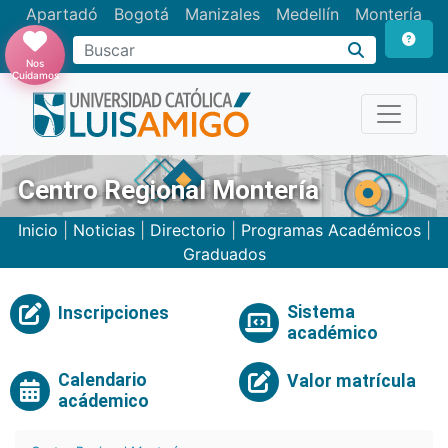
Apartadó
Bogotá
Manizales
Medellín
Montería
Nos
Cuidamos
Centro Regional Montería
Inicio
|
Noticias
|
Directorio
|
Programas Académicos
|
Graduados
Sistema
Inscripciones
académico
Calendario
Valor matrícula
acádemico