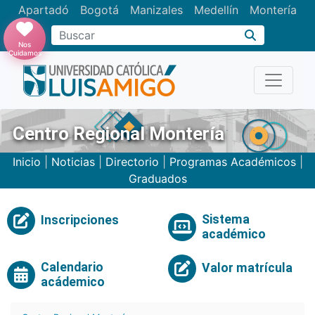
Apartadó
Bogotá
Manizales
Medellín
Montería
Nos
Cuidamos
Centro Regional Montería
Inicio
|
Noticias
|
Directorio
|
Programas Académicos
|
Graduados
Sistema
Inscripciones
académico
Calendario
Valor matrícula
acádemico