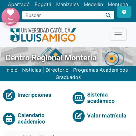
Apartadó
Bogotá
Manizales
Medellín
Montería
Nos
Cuidamos
Centro Regional Montería
Inicio
|
Noticias
|
Directorio
|
Programas Académicos
|
Graduados
Sistema
Inscripciones
académico
Calendario
Valor matrícula
acádemico