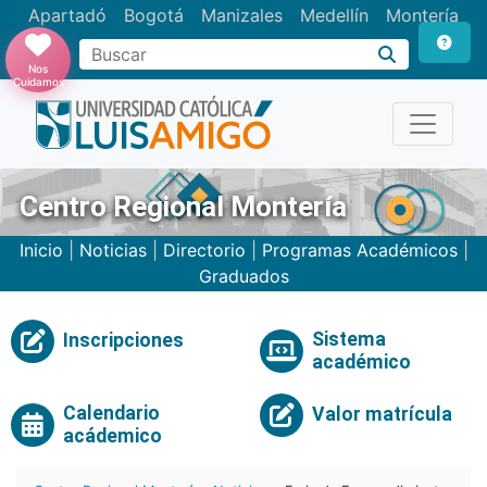
Apartadó
Bogotá
Manizales
Medellín
Montería
Nos
Cuidamos
Centro Regional Montería
Inicio
|
Noticias
|
Directorio
|
Programas Académicos
|
Graduados
Sistema
Inscripciones
académico
Calendario
Valor matrícula
acádemico