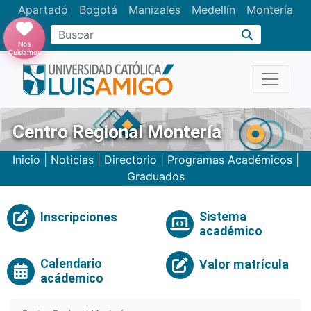
Apartadó
Bogotá
Manizales
Medellín
Montería
Nos
Cuidamos
Centro Regional Montería
Inicio
|
Noticias
|
Directorio
|
Programas Académicos
|
Graduados
Sistema
Inscripciones
académico
Calendario
Valor matrícula
acádemico