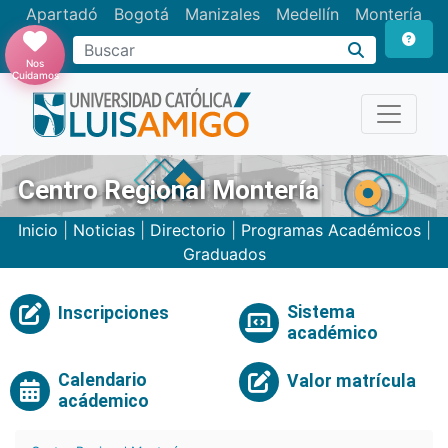
Apartadó
Bogotá
Manizales
Medellín
Montería
Nos
Cuidamos
Centro Regional Montería
Inicio
|
Noticias
|
Directorio
|
Programas Académicos
|
Graduados
Sistema
Inscripciones
académico
Calendario
Valor matrícula
acádemico