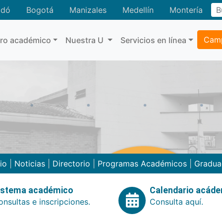
adó
Bogotá
Manizales
Medellín
Montería
Camp
tro académico
Nuestra U
Servicios en línea
cio
|
Noticias
|
Directorio
|
Programas Académicos
|
Gradua
istema académico
Calendario acád
nsultas e inscripciones.
Consulta aquí.