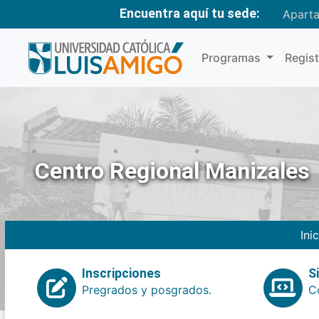
Encuentra aquí tu sede:
Apart
Programas
Regis
Centro Regional Manizales
Ini
Inscripciones
S
Pregrados y posgrados.
Co