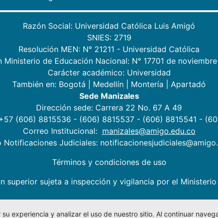
Razón Social: Universidad Católica Luis Amigó
SNIES: 2719
Resolución MEN: N° 21211 - Universidad Católica
n Ministerio de Educación Nacional: N° 17701 de noviembre
Carácter académico: Universidad
También en:
Bogotá
|
Medellín
|
Montería
|
Apartadó
Sede Manizales
Dirección sede: Carrera 22 No. 67 A 49
 +57 (606) 8815536 - (606) 8815537 - (606) 8815541 - (6
Correo Institucional:
manizales@amigo.edu.co
 Notificaciones Judiciales: notificacionesjudiciales@amigo
Términos y condiciones de uso
n superior sujeta a inspección y vigilancia por el Minister
su experiencia y analizar el uso de nuestro sitio. Al continuar nav