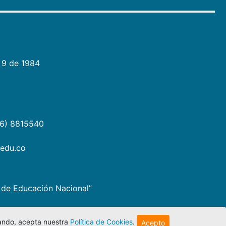
 9 de 1984
06) 8815540
.edu.co
io de Educación Nacional”
egando, acepta nuestra
Política de Cookies
.
Acepto