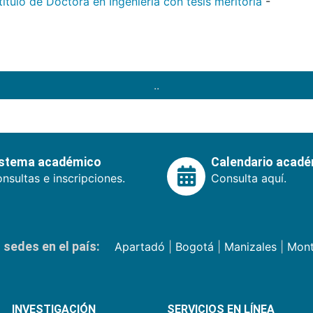
tulo de Doctora en Ingeniería con tesis meritoria
-
..
istema académico
Calendario acad
nsultas e inscripciones.
Consulta aquí.
sedes en el país:
Apartadó
|
Bogotá
|
Manizales
|
Mont
INVESTIGACIÓN
SERVICIOS EN LÍNEA