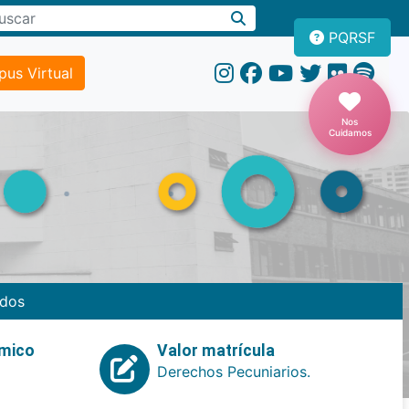
PQRSF
us Virtual
Nos
Cuidamos
dos
emico
Valor matrícula
Derechos Pecuniarios.