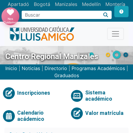
Apartadó
Bogotá
Manizales
Medellín
Montería
Nos
Cuidamos
Centro Regional Manizales
Inicio
|
Noticias
|
Directorio
|
Programas Académicos
|
Graduados
Sistema
Inscripciones
académico
Calendario
Valor matrícula
acádemico