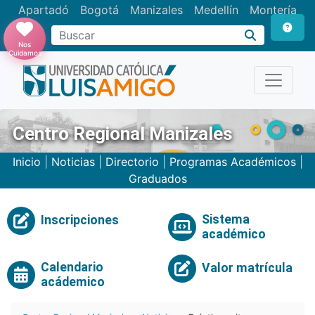
Apartadó
Bogotá
Manizales
Medellín
Montería
Nos
Cuidamos
Centro Regional Manizales
Inicio
|
Noticias
|
Directorio
|
Programas Académicos
|
Graduados
Sistema
Inscripciones
académico
Calendario
Valor matrícula
acádemico