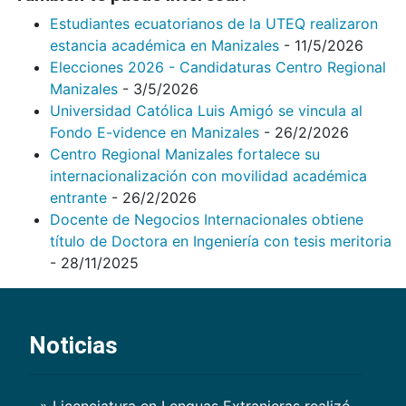
Estudiantes ecuatorianos de la UTEQ realizaron
estancia académica en Manizales
- 11/5/2026
Elecciones 2026 - Candidaturas Centro Regional
Manizales
- 3/5/2026
Universidad Católica Luis Amigó se vincula al
Fondo E-vidence en Manizales
- 26/2/2026
Centro Regional Manizales fortalece su
internacionalización con movilidad académica
entrante
- 26/2/2026
Docente de Negocios Internacionales obtiene
título de Doctora en Ingeniería con tesis meritoria
- 28/11/2025
Noticias
» Licenciatura en Lenguas Extranjeras realizó