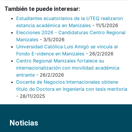
También te puede interesar:
Estudiantes ecuatorianos de la UTEQ realizaron
estancia académica en Manizales
- 11/5/2026
Elecciones 2026 - Candidaturas Centro Regional
Manizales
- 3/5/2026
Universidad Católica Luis Amigó se vincula al
Fondo E-vidence en Manizales
- 26/2/2026
Centro Regional Manizales fortalece su
internacionalización con movilidad académica
entrante
- 26/2/2026
Docente de Negocios Internacionales obtiene
título de Doctora en Ingeniería con tesis meritoria
- 28/11/2025
Noticias