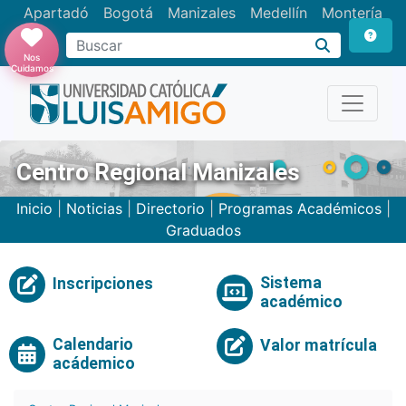
Apartadó
Bogotá
Manizales
Medellín
Montería
Nos
Cuidamos
Centro Regional Manizales
Inicio
|
Noticias
|
Directorio
|
Programas Académicos
|
Graduados
Sistema
Inscripciones
académico
Calendario
Valor matrícula
acádemico