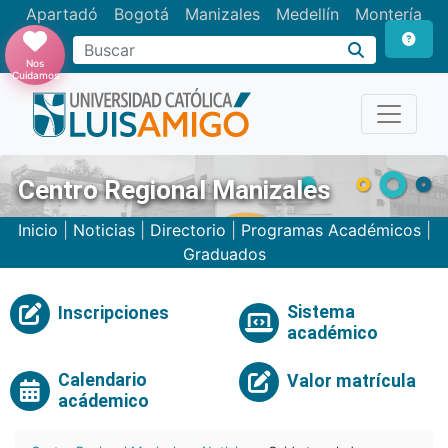
Apartadó
Bogotá
Manizales
Medellín
Montería
Nos
Cuidamos
Centro Regional Manizales
Inicio
|
Noticias
|
Directorio
|
Programas Académicos
|
Graduados
Sistema
Inscripciones
académico
Calendario
Valor matrícula
acádemico