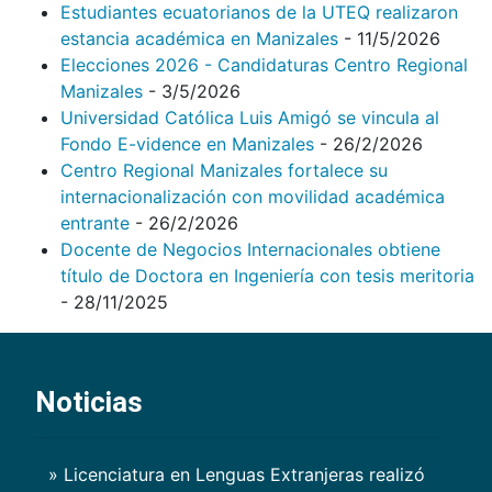
Estudiantes ecuatorianos de la UTEQ realizaron
estancia académica en Manizales
- 11/5/2026
Elecciones 2026 - Candidaturas Centro Regional
Manizales
- 3/5/2026
Universidad Católica Luis Amigó se vincula al
Fondo E-vidence en Manizales
- 26/2/2026
Centro Regional Manizales fortalece su
internacionalización con movilidad académica
entrante
- 26/2/2026
Docente de Negocios Internacionales obtiene
título de Doctora en Ingeniería con tesis meritoria
- 28/11/2025
Noticias
» Licenciatura en Lenguas Extranjeras realizó