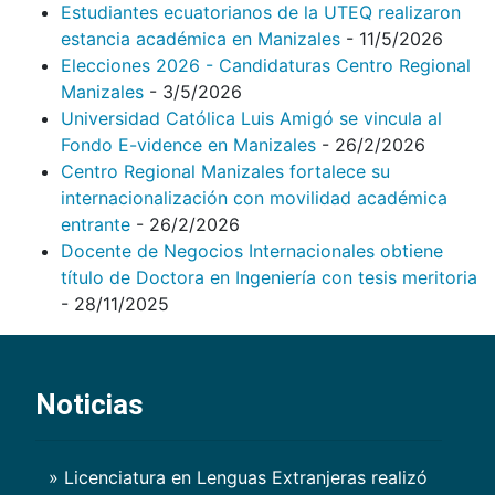
Estudiantes ecuatorianos de la UTEQ realizaron
estancia académica en Manizales
- 11/5/2026
Elecciones 2026 - Candidaturas Centro Regional
Manizales
- 3/5/2026
Universidad Católica Luis Amigó se vincula al
Fondo E-vidence en Manizales
- 26/2/2026
Centro Regional Manizales fortalece su
internacionalización con movilidad académica
entrante
- 26/2/2026
Docente de Negocios Internacionales obtiene
título de Doctora en Ingeniería con tesis meritoria
- 28/11/2025
Noticias
» Licenciatura en Lenguas Extranjeras realizó