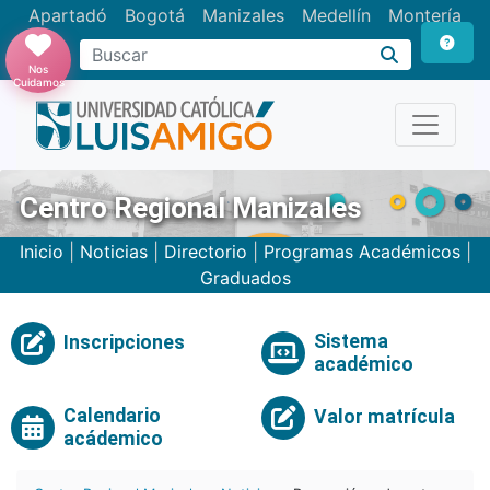
Apartadó
Bogotá
Manizales
Medellín
Montería
Nos
Cuidamos
Centro Regional Manizales
Inicio
|
Noticias
|
Directorio
|
Programas Académicos
|
Graduados
Sistema
Inscripciones
académico
Calendario
Valor matrícula
acádemico