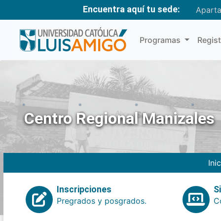
Encuentra aquí tu sede:
Apart
Programas
Regis
Centro Regional Manizales
Ini
Inscripciones
S
Pregrados y posgrados.
Co