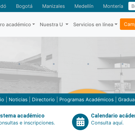
adó
Bogotá
Manizales
Medellín
Montería
Camp
tro académico
Nuestra U
Servicios en línea
cio
|
Noticias
|
Directorio
|
Programas Académicos
|
Gradua
istema académico
Calendario acád
nsultas e inscripciones.
Consulta aquí.