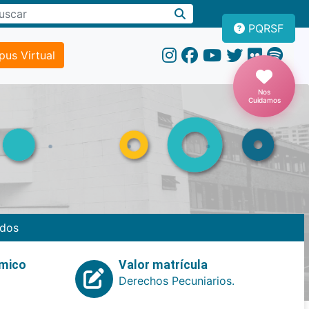
PQRSF
us Virtual
Nos
Cuidamos
dos
emico
Valor matrícula
Derechos Pecuniarios.