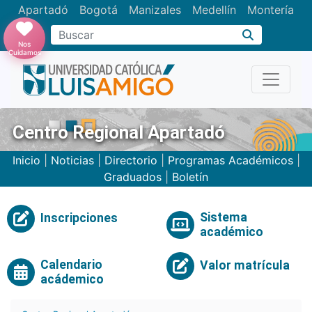
Apartadó
Bogotá
Manizales
Medellín
Montería
Nos
Cuidamos
Centro Regional Apartadó
Inicio
|
Noticias
|
Directorio
|
Programas Académicos
|
Graduados
|
Boletín
Sistema
Inscripciones
académico
Calendario
Valor matrícula
acádemico