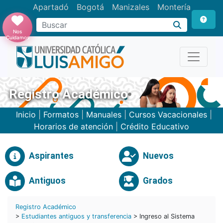
Apartadó
Bogotá
Manizales
Montería
Buscar
Nos
Cuidamos
Registro Académico
Inicio
|
Formatos
|
Manuales
|
Cursos Vacacionales
|
Horarios de atención
|
Crédito Educativo
Aspirantes
Nuevos
Antiguos
Grados
Registro Académico
>
Estudiantes antiguos y transferencia
> Ingreso al Sistema