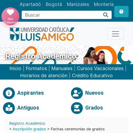
Apartadó
Bogotá
Manizales
Montería
Buscar
Nos
Cuidamos
Registro Académico
Inicio
|
Formatos
|
Manuales
|
Cursos Vacacionales
|
Horarios de atención
|
Crédito Educativo
Aspirantes
Nuevos
Antiguos
Grados
Registro Académico
>
Inscripción grados
> Fechas ceremonias de grados