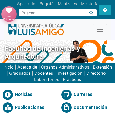
Apartadó
Bogotá
Manizales
Montería
Buscar
Nos
Cuidamos
Facultad de Ingenierías y
Arquitectura
Inicio
|
Acerca de
|
Órganos Administrativos
|
Extensión
|
Graduados
|
Docentes
|
Investigación
|
Directorio
|
Laboratorios
|
Prácticas
Noticias
Carreras
Publicaciones
Documentación