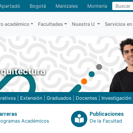
Buscar
Apartadó
Bogotá
Manizales
Montería
ro académico
Facultades
Nuestra U
Servicios en
rquitectura
rativos
|
Extensión
|
Graduados
|
Docentes
|
Investigación
arreras
Publicaciones
rogramas Académicos
De la Facultad