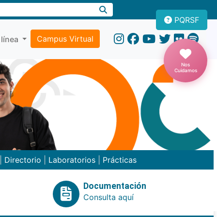
PQRSF
Campus Virtual
 línea
Nos
Cuidamos
|
Directorio
|
Laboratorios
|
Prácticas
Documentación
Consulta aquí