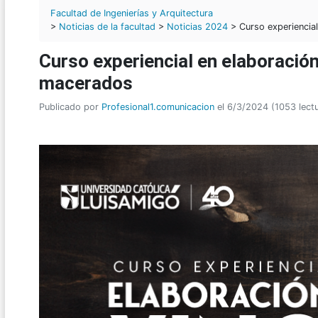
Facultad de Ingenierías y Arquitectura
>
Noticias de la facultad
>
Noticias 2024
> Curso experiencial
Curso experiencial en elaboración
macerados
Publicado por
Profesional1.comunicacion
el 6/3/2024 (1053 lect