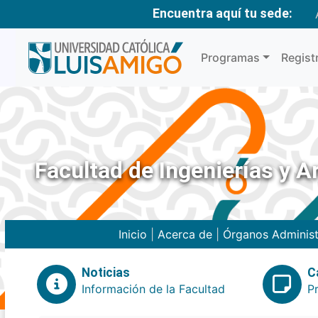
Encuentra aquí tu sede:
Programas
Regist
Facultad de Ingenierías y A
Inicio
|
Acerca de
|
Órganos Administ
Noticias
C
Información de la Facultad
P