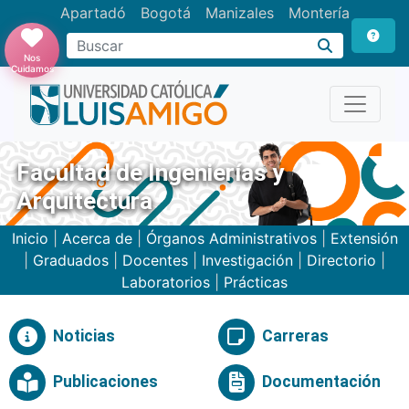
Apartadó
Bogotá
Manizales
Montería
Buscar
Nos
Cuidamos
Facultad de Ingenierías y
Arquitectura
Inicio
|
Acerca de
|
Órganos Administrativos
|
Extensión
|
Graduados
|
Docentes
|
Investigación
|
Directorio
|
Laboratorios
|
Prácticas
Noticias
Carreras
Publicaciones
Documentación