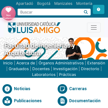
Apartadó
Bogotá
Manizales
Montería
Buscar
Nos
Cuidamos
Facultad de Ingenierías y
Arquitectura
Inicio
|
Acerca de
|
Órganos Administrativos
|
Extensión
|
Graduados
|
Docentes
|
Investigación
|
Directorio
|
Laboratorios
|
Prácticas
Noticias
Carreras
Publicaciones
Documentación