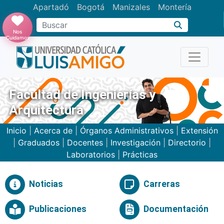
Apartadó
Bogotá
Manizales
Montería
Buscar
Nos
Cuidamos
Facultad de Ingenierías y
Arquitectura
Inicio
|
Acerca de
|
Órganos Administrativos
|
Extensión
|
Graduados
|
Docentes
|
Investigación
|
Directorio
|
Laboratorios
|
Prácticas
Noticias
Carreras
Publicaciones
Documentación