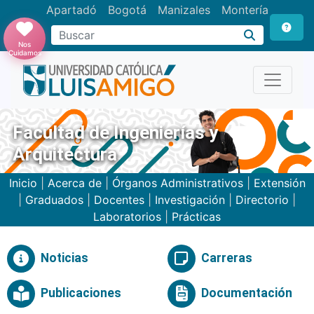
Apartadó
Bogotá
Manizales
Montería
Buscar
Nos
Cuidamos
Facultad de Ingenierías y
Arquitectura
Inicio
|
Acerca de
|
Órganos Administrativos
|
Extensión
|
Graduados
|
Docentes
|
Investigación
|
Directorio
|
Laboratorios
|
Prácticas
Noticias
Carreras
Publicaciones
Documentación