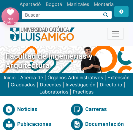
Apartadó
Bogotá
Manizales
Montería
Buscar
Nos
Cuidamos
Facultad de Ingenierías y
Arquitectura
Inicio
|
Acerca de
|
Órganos Administrativos
|
Extensión
|
Graduados
|
Docentes
|
Investigación
|
Directorio
|
Laboratorios
|
Prácticas
Noticias
Carreras
Publicaciones
Documentación