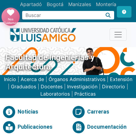
Apartadó
Bogotá
Manizales
Montería
Buscar
Nos
Cuidamos
Facultad de Ingenierías y
Arquitectura
Inicio
|
Acerca de
|
Órganos Administrativos
|
Extensión
|
Graduados
|
Docentes
|
Investigación
|
Directorio
|
Laboratorios
|
Prácticas
Noticias
Carreras
Publicaciones
Documentación