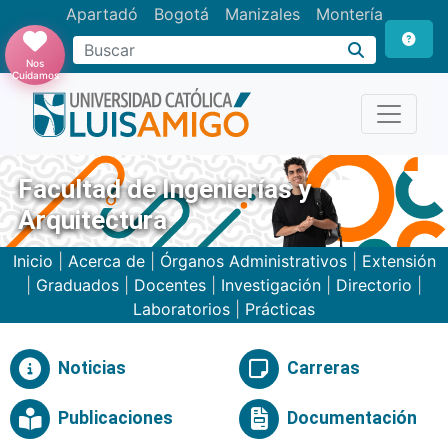
Apartadó
Bogotá
Manizales
Montería
Buscar
Nos
Cuidamos
Facultad de Ingenierías y
Arquitectura
Inicio
|
Acerca de
|
Órganos Administrativos
|
Extensión
|
Graduados
|
Docentes
|
Investigación
|
Directorio
|
Laboratorios
|
Prácticas
Noticias
Carreras
Publicaciones
Documentación