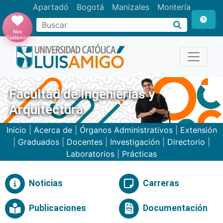
Apartadó
Bogotá
Manizales
Montería
Buscar
Nos
Cuidamos
Facultad de Ingenierías y
Arquitectura
Inicio
|
Acerca de
|
Órganos Administrativos
|
Extensión
|
Graduados
|
Docentes
|
Investigación
|
Directorio
|
Laboratorios
|
Prácticas
Noticias
Carreras
Publicaciones
Documentación