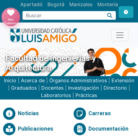
Apartadó
Bogotá
Manizales
Montería
Buscar
Nos
Cuidamos
Facultad de Ingenierías y
Arquitectura
Inicio
|
Acerca de
|
Órganos Administrativos
|
Extensión
|
Graduados
|
Docentes
|
Investigación
|
Directorio
|
Laboratorios
|
Prácticas
Noticias
Carreras
Publicaciones
Documentación