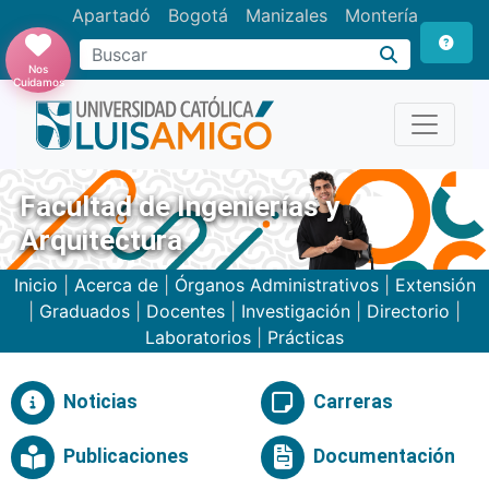
Apartadó
Bogotá
Manizales
Montería
Buscar
Nos
Cuidamos
Facultad de Ingenierías y
Arquitectura
Inicio
|
Acerca de
|
Órganos Administrativos
|
Extensión
|
Graduados
|
Docentes
|
Investigación
|
Directorio
|
Laboratorios
|
Prácticas
Noticias
Carreras
Publicaciones
Documentación