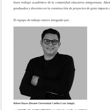
buen trabajo académico de la comunidad educativa amigoniana. Además
graduados y docentes en la construcción de proyectos de gran impacto 
El equipo de trabajo estuvo integrado por:
Robert Hoyos (Docente Universidad Católica Luis Amigó)