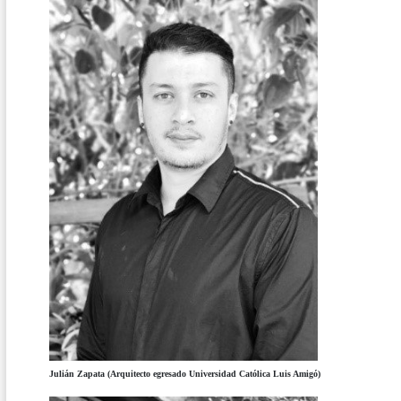
Julián Zapata (Arquitecto egresado Universidad Católica Luis Amigó)