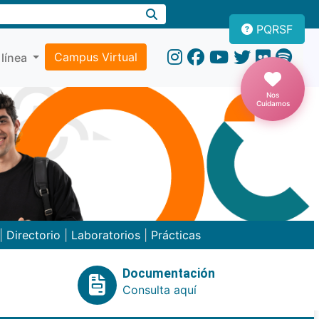
PQRSF
Campus Virtual
 línea
Nos
Cuidamos
|
Directorio
|
Laboratorios
|
Prácticas
Documentación
Consulta aquí