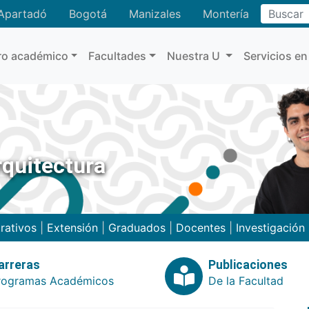
Buscar
Apartadó
Bogotá
Manizales
Montería
ro académico
Facultades
Nuestra U
Servicios en
rquitectura
rativos
|
Extensión
|
Graduados
|
Docentes
|
Investigación
arreras
Publicaciones
rogramas Académicos
De la Facultad