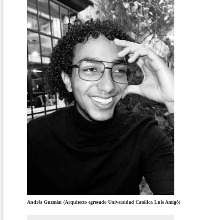
Andrés Guzmán (Arquitecto egresado Universidad Católica Luis Amigó)