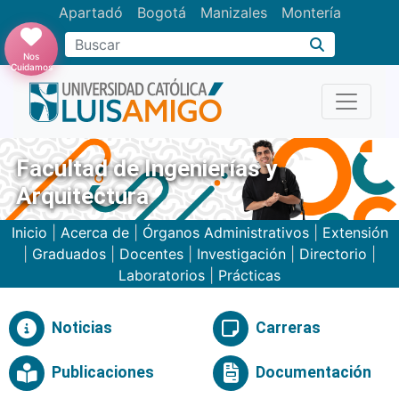
Apartadó
Bogotá
Manizales
Montería
Buscar
Nos
Cuidamos
Facultad de Ingenierías y
Arquitectura
Inicio
|
Acerca de
|
Órganos Administrativos
|
Extensión
|
Graduados
|
Docentes
|
Investigación
|
Directorio
|
Laboratorios
|
Prácticas
Noticias
Carreras
Publicaciones
Documentación