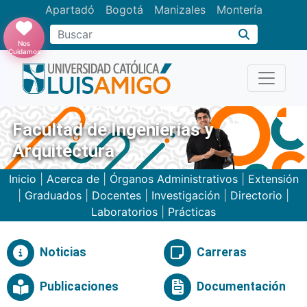
Apartadó
Bogotá
Manizales
Montería
Buscar
Nos
Cuidamos
Facultad de Ingenierías y
Arquitectura
Inicio
|
Acerca de
|
Órganos Administrativos
|
Extensión
|
Graduados
|
Docentes
|
Investigación
|
Directorio
|
Laboratorios
|
Prácticas
Noticias
Carreras
Publicaciones
Documentación