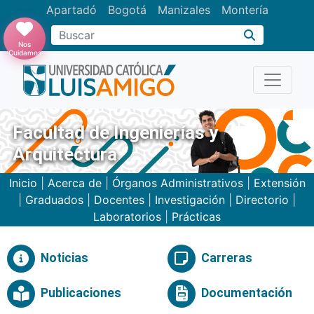
Apartadó
Bogotá
Manizales
Montería
Buscar
Nos
Cuidamos
Facultad de Ingenierías y
Arquitectura
Inicio
|
Acerca de
|
Órganos Administrativos
|
Extensión
|
Graduados
|
Docentes
|
Investigación
|
Directorio
|
Laboratorios
|
Prácticas
Noticias
Carreras
Publicaciones
Documentación