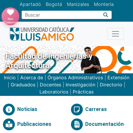
Apartadó
Bogotá
Manizales
Montería
Buscar
Nos
Cuidamos
Facultad de Ingenierías y
Arquitectura
Inicio
|
Acerca de
|
Órganos Administrativos
|
Extensión
|
Graduados
|
Docentes
|
Investigación
|
Directorio
|
Laboratorios
|
Prácticas
Noticias
Carreras
Publicaciones
Documentación