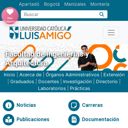
Apartadó
Bogotá
Manizales
Montería
Buscar
Nos
Cuidamos
Facultad de Ingenierías y
Arquitectura
Inicio
|
Acerca de
|
Órganos Administrativos
|
Extensión
|
Graduados
|
Docentes
|
Investigación
|
Directorio
|
Laboratorios
|
Prácticas
Noticias
Carreras
Publicaciones
Documentación