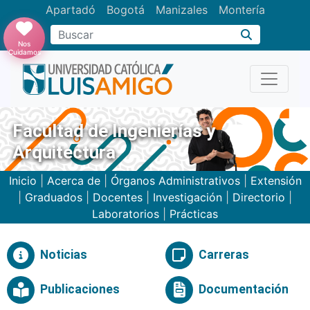
Apartadó
Bogotá
Manizales
Montería
Buscar
Nos
Cuidamos
Facultad de Ingenierías y
Arquitectura
Inicio
|
Acerca de
|
Órganos Administrativos
|
Extensión
|
Graduados
|
Docentes
|
Investigación
|
Directorio
|
Laboratorios
|
Prácticas
Noticias
Carreras
Publicaciones
Documentación