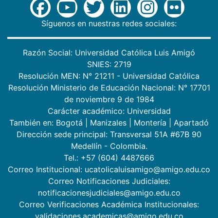
Síguenos en nuestras redes sociales:
Razón Social: Universidad Católica Luis Amigó
SNIES: 2719
Resolución MEN: N° 21211 - Universidad Católica
Resolución Ministerio de Educación Nacional: N° 17701
de noviembre 9 de 1984
Carácter académico: Universidad
También en:
Bogotá
|
Manizales
|
Montería
|
Apartadó
Dirección sede principal: Transversal 51A #67B 90
Medellín - Colombia.
Tel.: +57 (604) 4487666
Correo Institucional: ucatolicaluisamigo@amigo.edu.co
Correo Notificaciones Judiciales:
notificacionesjudiciales@amigo.edu.co
Correo Verificaciones Académica Institucionales:
validaciones.academicas@amigo.edu.co