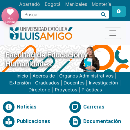
Apartadó
Bogotá
Manizales
Montería
Buscar
Nos
Cuidamos
Facultad de Educación y
Humanidades
Inicio
|
Acerca de
|
Órganos Administrativos
|
Extensión
|
Graduados
|
Docentes
|
Investigación
|
Directorio
|
Proyectos
|
Prácticas
Noticias
Carreras
Publicaciones
Documentación