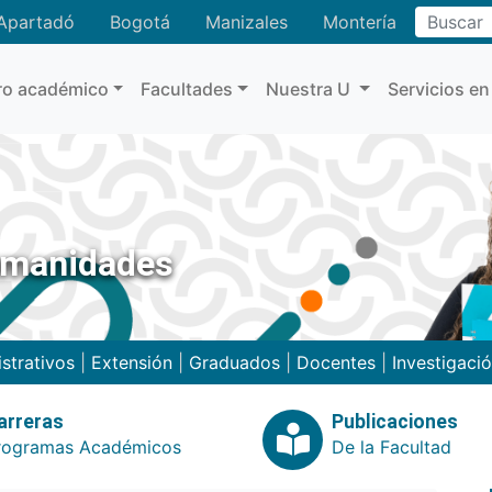
Buscar
Apartadó
Bogotá
Manizales
Montería
ro académico
Facultades
Nuestra U
Servicios en
umanidades
strativos
|
Extensión
|
Graduados
|
Docentes
|
Investigaci
arreras
Publicaciones
rogramas Académicos
De la Facultad