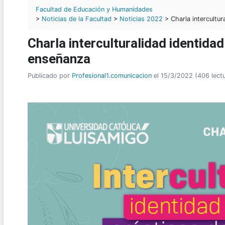
Facultad de Educación y Humanidades
>
Noticias de la Facultad
>
Noticias 2022
> Charla intercultur
Charla interculturalidad identida
enseñanza
Publicado por
Profesional1.comunicacion
el 15/3/2022 (406 lect