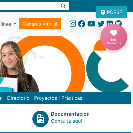
PQRSF
Campus Virtual
 línea
Nos
Cuidamos
ón
|
Directorio
|
Proyectos
|
Prácticas
Documentación
Consulta aquí