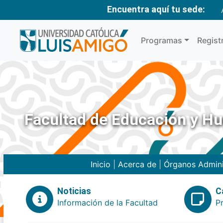
Encuentra aquí tu sede:
Programas
Regist
Facultad de Educación y H
Inicio
|
Acerca de
|
Órganos Admini
Noticias
C
Información de la Facultad
P