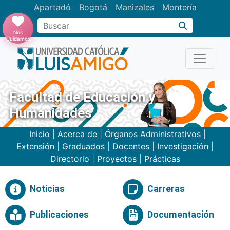
Apartadó
Bogotá
Manizales
Montería
Buscar
Nos
Cuidamos
Facultad de Educación y
Humanidades
Inicio
|
Acerca de
|
Órganos Administrativos
|
Extensión
|
Graduados
|
Docentes
|
Investigación
|
Directorio
|
Proyectos
|
Prácticas
Noticias
Carreras
Publicaciones
Documentación