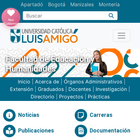
Apartadó
Bogotá
Manizales
Montería
Buscar
Nos
Cuidamos
Facultad de Educación y
Humanidades
Inicio
|
Acerca de
|
Órganos Administrativos
|
Extensión
|
Graduados
|
Docentes
|
Investigación
|
Directorio
|
Proyectos
|
Prácticas
Noticias
Carreras
Publicaciones
Documentación