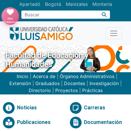
Apartadó
Bogotá
Manizales
Montería
Buscar
Nos
Cuidamos
Facultad de Educación y
Humanidades
Inicio
|
Acerca de
|
Órganos Administrativos
|
Extensión
|
Graduados
|
Docentes
|
Investigación
|
Directorio
|
Proyectos
|
Prácticas
Noticias
Carreras
Publicaciones
Documentación