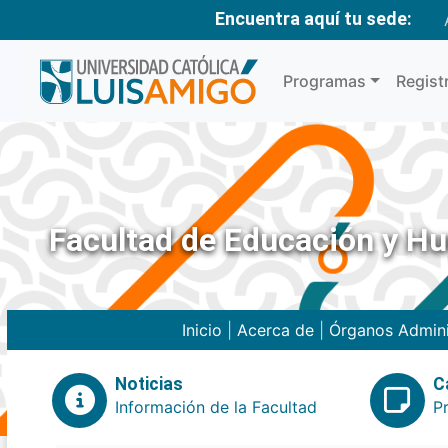
Encuentra aquí tu sede:
Programas
Regist
Facultad de Educación y H
Inicio
|
Acerca de
|
Órganos Admini
Noticias
C
Información de la Facultad
P