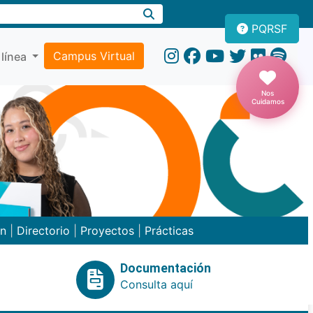
PQRSF
Campus Virtual
 línea
Nos
Cuidamos
ón
|
Directorio
|
Proyectos
|
Prácticas
Documentación
Consulta aquí