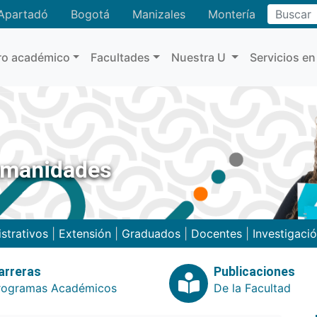
Buscar
Apartadó
Bogotá
Manizales
Montería
ro académico
Facultades
Nuestra U
Servicios en
umanidades
strativos
|
Extensión
|
Graduados
|
Docentes
|
Investigaci
arreras
Publicaciones
rogramas Académicos
De la Facultad