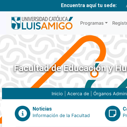
Encuentra aquí tu sede:
Programas
Regist
Facultad de Educación y H
Inicio
|
Acerca de
|
Órganos Admini
Noticias
C
Información de la Facultad
P