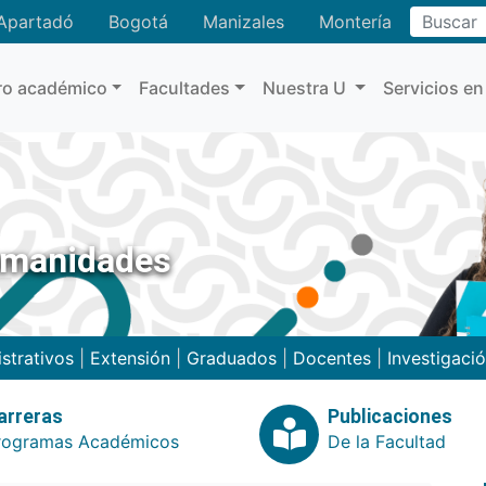
Buscar
Apartadó
Bogotá
Manizales
Montería
ro académico
Facultades
Nuestra U
Servicios en
umanidades
strativos
|
Extensión
|
Graduados
|
Docentes
|
Investigaci
arreras
Publicaciones
rogramas Académicos
De la Facultad