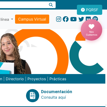
PQRSF
Campus Virtual
 línea
Nos
Cuidamos
ón
|
Directorio
|
Proyectos
|
Prácticas
Documentación
Consulta aquí