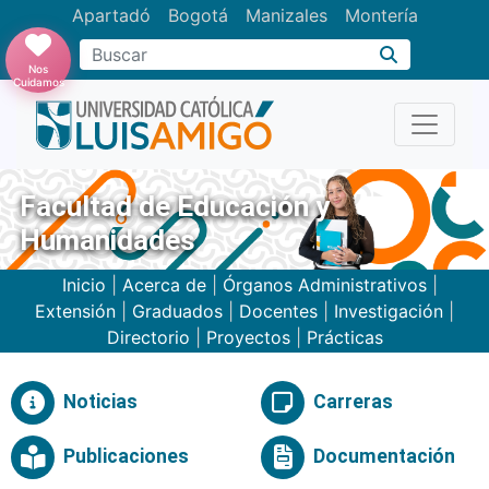
Apartadó
Bogotá
Manizales
Montería
Buscar
Nos
Cuidamos
Facultad de Educación y
Humanidades
Inicio
|
Acerca de
|
Órganos Administrativos
|
Extensión
|
Graduados
|
Docentes
|
Investigación
|
Directorio
|
Proyectos
|
Prácticas
Noticias
Carreras
Publicaciones
Documentación