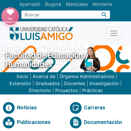
Apartadó
Bogotá
Manizales
Montería
Buscar
Nos
Cuidamos
Facultad de Educación y
Humanidades
Inicio
|
Acerca de
|
Órganos Administrativos
|
Extensión
|
Graduados
|
Docentes
|
Investigación
|
Directorio
|
Proyectos
|
Prácticas
Noticias
Carreras
Publicaciones
Documentación